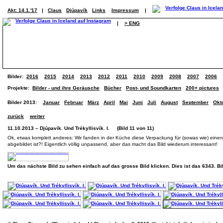
Akt: 14.1.'17
|
Claus
Djúpavík
Links
Impressum
|
|
> ENG
Bilder:
2016
2015
2014
2013
2012
2011
2010
2009
2008
2007
2006
Projekte:
Bilder - und ihre Geräusche
Bücher
Post- und Soundkarten
200+ pictures
Bilder 2013:
Januar
Februar
März
April
Mai
Juni
Juli
August
September
Okt
zurück
weiter
11.10.2013 – Djúpavík. Und Trékyllisvík. I. (Bild 11 von 11)
Ok, etwas komplett anderes: Wir fanden in der Küche diese Verpackung für (sowas wie) eine
abgebildet ist?! Eigentlich völlig unpassend, aber das macht das Bild wiederum interessant!
Um das nächste Bild zu sehen einfach auf das grosse Bild klicken. Dies ist das 6343. B