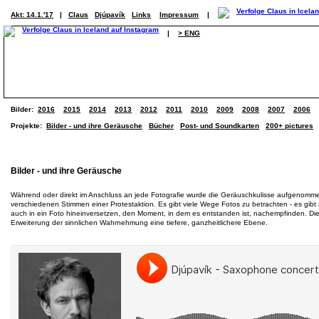
Akt: 14.1.'17
|
Claus
Djúpavík
Links
Impressum
|
|
> ENG
Bilder:
2016
2015
2014
2013
2012
2011
2010
2009
2008
2007
2006
Projekte:
Bilder - und ihre Geräusche
Bücher
Post- und Soundkarten
200+ pictures
Bilder - und ihre Geräusche
Während oder direkt im Anschluss an jede Fotografie wurde die Geräuschkulisse aufgenommen -
verschiedenen Stimmen einer Protestaktion. Es gibt viele Wege Fotos zu betrachten - es gibt
auch in ein Foto hineinversetzen, den Moment, in dem es entstanden ist, nachempfinden. D
Erweiterung der sinnlichen Wahrnehmung eine tiefere, ganzheitlichere Ebene.