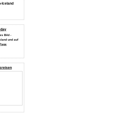
n-Iceland
 day
s Bild -
land und auf
Page
sreisen