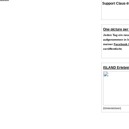
Support Claus-I
One picture per
Jeden Tag ein neue
aufgenommen in Is
meiner
Facebook 
veröffentlicht.
ISLAND Erlebni
(Unterstützer)