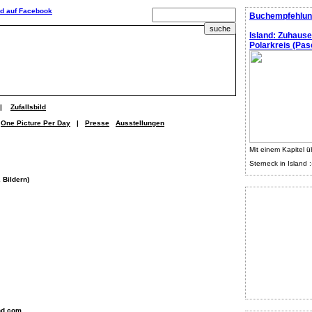
Buchempfehlun
Island: Zuhaus
Polarkreis (Pasc
|
Zufallsbild
One Picture Per Day
|
Presse
Ausstellungen
Mit einem Kapitel ü
Sterneck in Island :
 Bildern)
nd.com