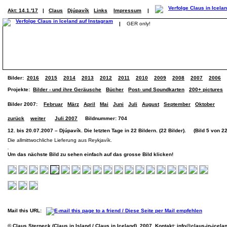
Akt: 14.1.'17
|
Claus
Djúpavík
Links
Impressum
|
|
GER only!
Bilder:
2016
2015
2014
2013
2012
2011
2010
2009
2008
2007
2006
Projekte:
Bilder - und ihre Geräusche
Bücher
Post- und Soundkarten
200+ pictures
Bilder 2007:
Februar
März
April
Mai
Juni
Juli
August
September
Oktober
zurück
weiter
Juli 2007
Bildnummer: 704
12. bis 20.07.2007 – Djúpavík. Die letzten Tage in 22 Bildern. (22 Bilder). (Bild 5 von 22
Die allmittwochliche Lieferung aus Reykjavík.
Um das nächste Bild zu sehen einfach auf das grosse Bild klicken!
Mail this URL:
© Claus Sterneck (Claus in Island / Claus in Iceland), 2007. Kontakt:
info@claus-in-icela