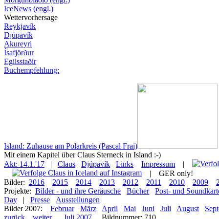
IceNews (engl.)
Wettervorhersage
Reykjavík
Djúpavík
Akureyri
Ísafjörður
Egilsstaðir
Buchempfehlung:
Island: Zuhause am Polarkreis (Pascal Frai)
Mit einem Kapitel über Claus Sterneck in Island :-)
Akt: 14.1.'17
|
Claus
Djúpavík
Links
Impressum
|
|
GER only!
Bilder:
2016
2015
2014
2013
2012
2011
2010
2009
Projekte:
Bilder - und ihre Geräusche
Bücher
Post- und Soundkart
Day
|
Presse
Ausstellungen
Bilder 2007:
Februar
März
April
Mai
Juni
Juli
August
Sep
zurück
weiter
Juli 2007
Bildnummer: 710