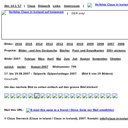
Akt: 14.1.'17
|
Claus
Djúpavík
Links
Impressum
|
|
GER only!
Bilder:
2016
2015
2014
2013
2012
2011
2010
2009
2008
2007
2006
Projekte:
Bilder - und ihre Geräusche
Bücher
Post- und Soundkarten
200+ pictures
Bilder 2007:
Februar
März
April
Mai
Juni
Juli
August
September
Oktober
zurück
weiter
August 2007
Bildnummer: 795
17. bis 19.08.2007 – Djúpavík. Djúpavíurdagar 2007. (Bild 6 von 19 Bildern)
Geschafft!
Um das nächste Bild zu sehen einfach auf das grosse Bild klicken!
Mail this URL:
© Claus Sterneck (Claus in Island / Claus in Iceland), 2007. Kontakt:
info@claus-in-icela