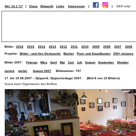
Akt: 14.1.'17
|
Claus
Djúpavík
Links
Impressum
|
|
GER only!
Bilder:
2016
2015
2014
2013
2012
2011
2010
2009
2008
2007
2006
Projekte:
Bilder - und ihre Geräusche
Bücher
Post- und Soundkarten
200+ pictures
Bilder 2007:
Februar
März
April
Mai
Juni
Juli
August
September
Oktober
zurück
weiter
August 2007
Bildnummer: 797
17. bis 19.08.2007 – Djúpavík. Djúpavíurdagar 2007. (Bild 8 von 19 Bildern)
Svava beim Organisieren des Buffets.