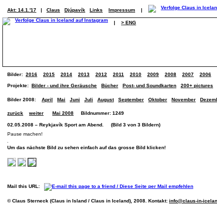
Akt: 14.1.'17
|
Claus
Djúpavík
Links
Impressum
|
|
> ENG
Bilder:
2016
2015
2014
2013
2012
2011
2010
2009
2008
2007
2006
Projekte:
Bilder - und ihre Geräusche
Bücher
Post- und Soundkarten
200+ pictures
Bilder 2008:
April
Mai
Juni
Juli
August
September
Oktober
November
Dezem
zurück
weiter
Mai 2008
Bildnummer: 1249
02.05.2008 – Reykjavík Sport am Abend. (Bild 3 von 3 Bildern)
Pause machen!
Um das nächste Bild zu sehen einfach auf das grosse Bild klicken!
Mail this URL:
© Claus Sterneck (Claus in Island / Claus in Iceland), 2008. Kontakt:
info@claus-in-icela