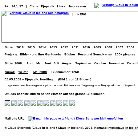
Akt: 14.1.'17
|
Claus
Djúpavík
Links
Impressum
|
|
> ENG
Bilder:
2016
2015
2014
2013
2012
2011
2010
2009
2008
2007
2006
Projekte:
Bilder - und ihre Geräusche
Bücher
Post- und Soundkarten
200+ pictures
Bilder 2008:
April
Mai
Juni
Juli
August
September
Oktober
November
Dezem
zurück
weiter
Mai 2008
Bildnummer: 1250
05.05.2008 – Djúpavík. Nordflug. (Bild 1 von 11 Bildern)
Insgesamt vier Passagiere - plus die zwei Piloten - im Flugzeug von Reykjavík nach Djúpavík.
Um das nächste Bild zu sehen einfach auf das grosse Bild klicken!
Mail this URL:
© Claus Sterneck (Claus in Island / Claus in Iceland), 2008. Kontakt:
info@claus-in-icela