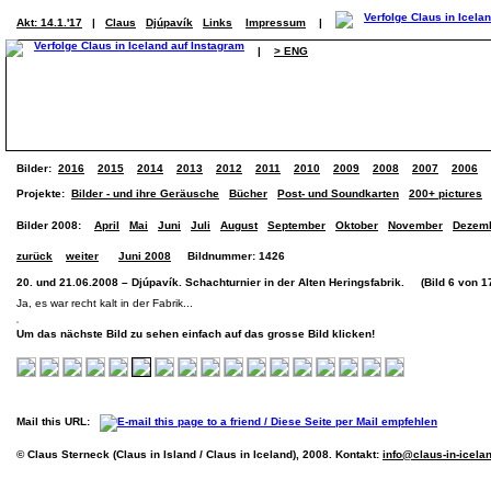
Akt: 14.1.'17
|
Claus
Djúpavík
Links
Impressum
|
|
> ENG
Bilder:
2016
2015
2014
2013
2012
2011
2010
2009
2008
2007
2006
Projekte:
Bilder - und ihre Geräusche
Bücher
Post- und Soundkarten
200+ pictures
Bilder 2008:
April
Mai
Juni
Juli
August
September
Oktober
November
Dezem
zurück
weiter
Juni 2008
Bildnummer: 1426
20. und 21.06.2008 – Djúpavík. Schachturnier in der Alten Heringsfabrik. (Bild 6 von 17
Ja, es war recht kalt in der Fabrik...
Um das nächste Bild zu sehen einfach auf das grosse Bild klicken!
Mail this URL:
© Claus Sterneck (Claus in Island / Claus in Iceland), 2008. Kontakt:
info@claus-in-icela