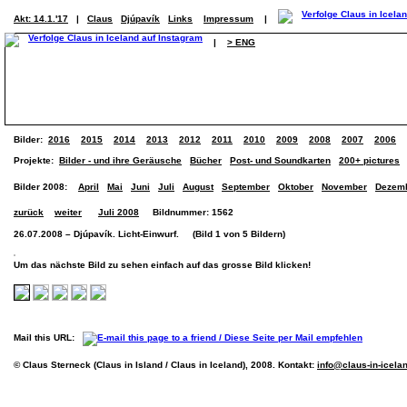
Akt: 14.1.'17
|
Claus
Djúpavík
Links
Impressum
|
|
> ENG
Bilder:
2016
2015
2014
2013
2012
2011
2010
2009
2008
2007
2006
Projekte:
Bilder - und ihre Geräusche
Bücher
Post- und Soundkarten
200+ pictures
Bilder 2008:
April
Mai
Juni
Juli
August
September
Oktober
November
Dezem
zurück
weiter
Juli 2008
Bildnummer: 1562
26.07.2008 – Djúpavík. Licht-Einwurf. (Bild 1 von 5 Bildern)
Um das nächste Bild zu sehen einfach auf das grosse Bild klicken!
Mail this URL:
© Claus Sterneck (Claus in Island / Claus in Iceland), 2008. Kontakt:
info@claus-in-icela