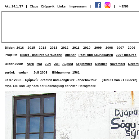
Akt: 14.1.'17
|
Claus
Djúpavík
Links
Impressum
|
|
> ENG
Bilder:
2016
2015
2014
2013
2012
2011
2010
2009
2008
2007
2006
Projekte:
Bilder - und ihre Geräusche
Bücher
Post- und Soundkarten
200+ pictures
Bilder 2008:
April
Mai
Juni
Juli
August
September
Oktober
November
Dezem
zurück
weiter
Juli 2008
Bildnummer: 1561
25.07.2008 – Djúpavík. Artisten und Jongleure - shoeboxtour. (Bild 21 von 21 Bildern)
Mirja, Erik und Jay nach der Besichtigung der Alten Heringfabrik.