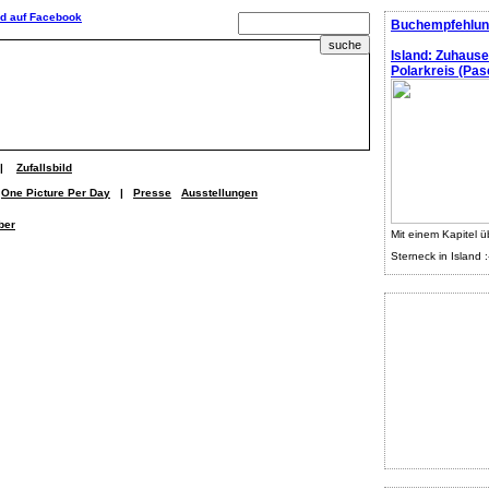
Buchempfehlun
Island: Zuhaus
Polarkreis (Pasc
|
Zufallsbild
One Picture Per Day
|
Presse
Ausstellungen
ber
Mit einem Kapitel ü
Sterneck in Island :