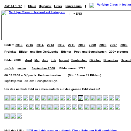
Akt: 14.1.'17
|
Claus
Djúpavík
Links
Impressum
|
|
> ENG
Bilder:
2016
2015
2014
2013
2012
2011
2010
2009
2008
2007
2006
Projekte:
Bilder - und ihre Geräusche
Bücher
Post- und Soundkarten
200+ pictures
Bilder 2008:
April
Mai
Juni
Juli
August
September
Oktober
November
Dezem
zurück
weiter
September 2008
Bildnummer: 1779
06.09.2008 – Djúpavík. Und noch weiter... (Bild 13 von 41 Bildern)
Ingólfsfjörður - die alte Heringfabrik Eyri.
Um das nächste Bild zu sehen einfach auf das grosse Bild klicken!
Mail this URL: