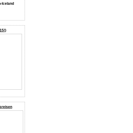
n-Iceland
15!)
sreisen