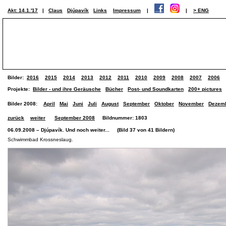
Akt: 14.1.'17
|
Claus
Djúpavík
Links
Impressum
|
|
> ENG
Bilder:
2016
2015
2014
2013
2012
2011
2010
2009
2008
2007
2006
Projekte:
Bilder - und ihre Geräusche
Bücher
Post- und Soundkarten
200+ pictures
Bilder 2008:
April
Mai
Juni
Juli
August
September
Oktober
November
Dezem
zurück
weiter
September 2008
Bildnummer: 1803
06.09.2008 – Djúpavík. Und noch weiter... (Bild 37 von 41 Bildern)
Schwimmbad Krossneslaug.