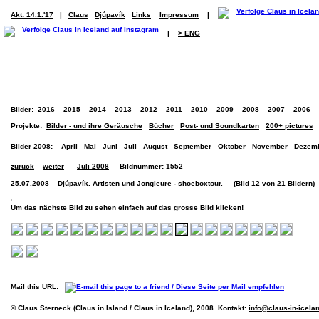
Akt: 14.1.'17
|
Claus
Djúpavík
Links
Impressum
|
|
> ENG
Bilder:
2016
2015
2014
2013
2012
2011
2010
2009
2008
2007
2006
Projekte:
Bilder - und ihre Geräusche
Bücher
Post- und Soundkarten
200+ pictures
Bilder 2008:
April
Mai
Juni
Juli
August
September
Oktober
November
Dezem
zurück
weiter
Juli 2008
Bildnummer: 1552
25.07.2008 – Djúpavík. Artisten und Jongleure - shoeboxtour. (Bild 12 von 21 Bildern)
Um das nächste Bild zu sehen einfach auf das grosse Bild klicken!
Mail this URL:
© Claus Sterneck (Claus in Island / Claus in Iceland), 2008. Kontakt:
info@claus-in-icela