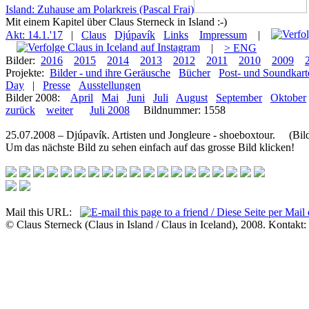
Island: Zuhause am Polarkreis (Pascal Frai)
Mit einem Kapitel über Claus Sterneck in Island :-)
Akt: 14.1.'17
|
Claus
Djúpavík
Links
Impressum
|
|
> ENG
Bilder:
2016
2015
2014
2013
2012
2011
2010
2009
Projekte:
Bilder - und ihre Geräusche
Bücher
Post- und Soundkart
Day
|
Presse
Ausstellungen
Bilder 2008:
April
Mai
Juni
Juli
August
September
Oktober
zurück
weiter
Juli 2008
Bildnummer: 1558
25.07.2008 – Djúpavík. Artisten und Jongleure - shoeboxtour. (Bil
Um das nächste Bild zu sehen einfach auf das grosse Bild klicken!
Mail this URL:
© Claus Sterneck (Claus in Island / Claus in Iceland), 2008. Kontakt: