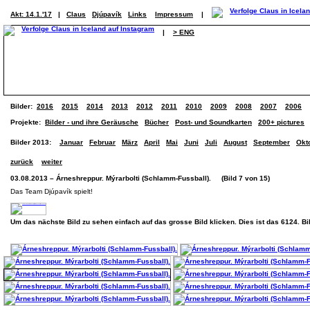
Akt: 14.1.'17
|
Claus
Djúpavík
Links
Impressum
|
|
> ENG
Bilder:
2016
2015
2014
2013
2012
2011
2010
2009
2008
2007
2006
Projekte:
Bilder - und ihre Geräusche
Bücher
Post- und Soundkarten
200+ pictures
Bilder 2013:
Januar
Februar
März
April
Mai
Juni
Juli
August
September
Okt
zurück
weiter
03.08.2013 – Árneshreppur. Mýrarbolti (Schlamm-Fussball). (Bild 7 von 15)
Das Team Djúpavík spielt!
Um das nächste Bild zu sehen einfach auf das grosse Bild klicken. Dies ist das 6124. B