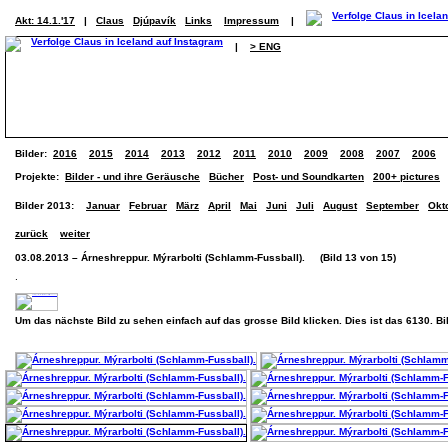
Akt: 14.1.'17
|
Claus
Djúpavík
Links
Impressum
|
|
> ENG
Bilder:
2016
2015
2014
2013
2012
2011
2010
2009
2008
2007
2006
Projekte:
Bilder - und ihre Geräusche
Bücher
Post- und Soundkarten
200+ pictures
Bilder 2013:
Januar
Februar
März
April
Mai
Juni
Juli
August
September
Okt
zurück
weiter
03.08.2013 – Árneshreppur. Mýrarbolti (Schlamm-Fussball). (Bild 13 von 15)
.
Um das nächste Bild zu sehen einfach auf das grosse Bild klicken. Dies ist das 6130. B