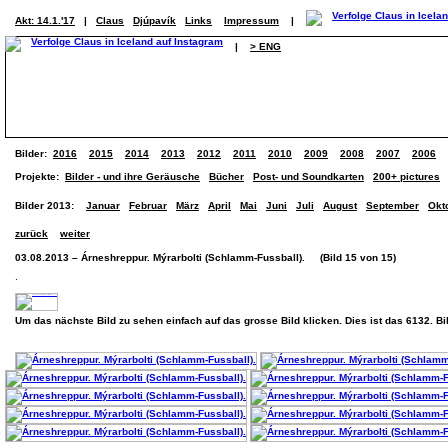
Akt: 14.1.'17
|
Claus
Djúpavík
Links
Impressum
|
|
> ENG
Bilder:
2016
2015
2014
2013
2012
2011
2010
2009
2008
2007
2006
Projekte:
Bilder - und ihre Geräusche
Bücher
Post- und Soundkarten
200+ pictures
Bilder 2013:
Januar
Februar
März
April
Mai
Juni
Juli
August
September
Okt
zurück
weiter
03.08.2013 – Árneshreppur. Mýrarbolti (Schlamm-Fussball). (Bild 15 von 15)
.
Um das nächste Bild zu sehen einfach auf das grosse Bild klicken. Dies ist das 6132. B