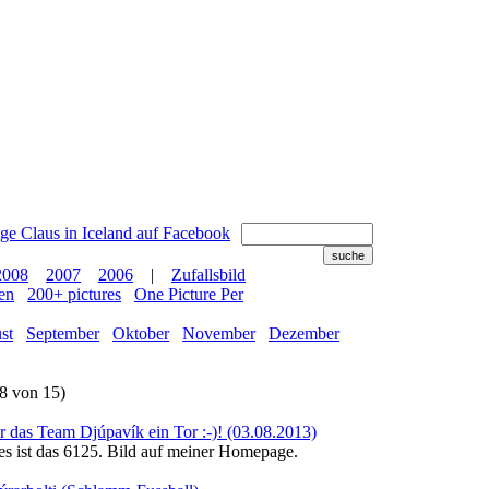
2008
2007
2006
|
Zufallsbild
en
200+ pictures
One Picture Per
st
September
Oktober
November
Dezember
8 von 15)
ies ist das 6125. Bild auf meiner Homepage.