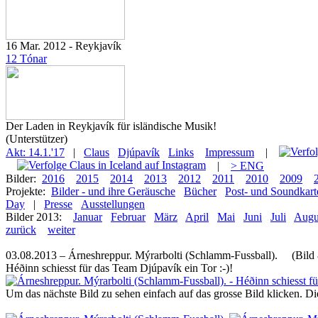
16 Mar. 2012 - Reykjavík
12 Tónar
Der Laden in Reykjavík für isländische Musik!
(Unterstützer)
Akt: 14.1.'17
|
Claus
Djúpavík
Links
Impressum
|
|
> ENG
Bilder:
2016
2015
2014
2013
2012
2011
2010
2009
Projekte:
Bilder - und ihre Geräusche
Bücher
Post- und Soundkart
Day
|
Presse
Ausstellungen
Bilder 2013:
Januar
Februar
März
April
Mai
Juni
Juli
Augu
zurück
weiter
03.08.2013 – Árneshreppur. Mýrarbolti (Schlamm-Fussball). (Bild 
Héðinn schiesst für das Team Djúpavík ein Tor :-)!
Um das nächste Bild zu sehen einfach auf das grosse Bild klicken. D