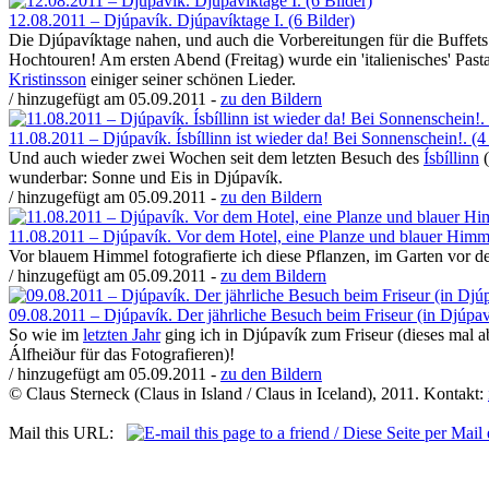
12.08.2011 – Djúpavík. Djúpavíktage I. (6 Bilder)
Die Djúpavíktage nahen, und auch die Vorbereitungen für die Buffets 
Hochtouren! Am ersten Abend (Freitag) wurde ein 'italienisches' Pasta
Kristinsson
einiger seiner schönen Lieder.
/ hinzugefügt am 05.09.2011 -
zu den Bildern
11.08.2011 – Djúpavík. Ísbíllinn ist wieder da! Bei Sonnenschein!. (4
Und auch wieder zwei Wochen seit dem letzten Besuch des
Ísbíllinn
(
wunderbar: Sonne und Eis in Djúpavík.
/ hinzugefügt am 05.09.2011 -
zu den Bildern
11.08.2011 – Djúpavík. Vor dem Hotel, eine Planze und blauer Himme
Vor blauem Himmel fotografierte ich diese Pflanzen, im Garten vor dem
/ hinzugefügt am 05.09.2011 -
zu dem Bildern
09.08.2011 – Djúpavík. Der jährliche Besuch beim Friseur (in Djúpaví
So wie im
letzten Jahr
ging ich in Djúpavík zum Friseur (dieses mal a
Álfheiður für das Fotografieren)!
/ hinzugefügt am 05.09.2011 -
zu den Bildern
© Claus Sterneck (Claus in Island / Claus in Iceland), 2011. Kontakt:
Mail this URL: