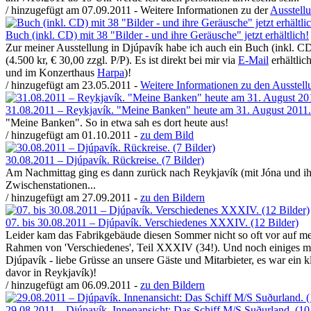
/ hinzugefügt am 07.09.2011 - Weitere Informationen zu der
Ausstell
Buch (inkl. CD) mit 38 "Bilder - und ihre Geräusche" jetzt erhältlich!
Zur meiner Ausstellung in Djúpavík habe ich auch ein Buch (inkl. CD)
(4.500 kr, € 30,00 zzgl. P/P). Es ist direkt bei mir via
E-Mail
erhältlic
und im Konzerthaus
Harpa
)!
/ hinzugefügt am 23.05.2011 -
Weitere Informationen zu den Ausstel
31.08.2011 – Reykjavík. "Meine Banken" heute am 31. August 2011. 
"Meine Banken". So in etwa sah es dort heute aus!
/ hinzugefügt am 01.10.2011 -
zu dem Bild
30.08.2011 – Djúpavík. Rückreise. (7 Bilder)
Am Nachmittag ging es dann zurück nach Reykjavík (mit Jóna und ih
Zwischenstationen...
/ hinzugefügt am 27.09.2011 -
zu den Bildern
07. bis 30.08.2011 – Djúpavík. Verschiedenes XXXIV. (12 Bilder)
Leider kam das Fabrikgebäude diesen Sommer nicht so oft vor auf me
Rahmen von 'Verschiedenes', Teil XXXIV (34!). Und noch einiges meh
Djúpavík - liebe Grüsse an unsere Gäste und Mitarbieter, es war ein
davor in Reykjavík)!
/ hinzugefügt am 06.09.2011 -
zu den Bildern
29.08.2011 – Djúpavík. Innenansicht: Das Schiff M/S Suðurland. (10