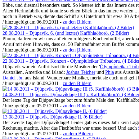
Ebbe, und diesmal besonders stark. So klettere ich in das Innere des r
Alten Heringfabrik und konnte so einen Blick in das Innere werfen...
noch in Betrieb war, diente das Schiff als Unterkunft für etwa 30 Arbe
/ hinzugefügt am 06.09.2011 -
zu den Bildern
28.08.2011 – Djúpavík. 6. (und letzter) Kaffihlaðborð. (2 Bilder)
Phuuu, da freuten wir uns auf einen ruhigeres Kuchenbuffet, aber kn
Anruf mit dem Hinweis, dass ca. 50 Fahrradfahrer zum Buffet komme
/ hinzugefügt am 06.09.2011 -
zu den Bildern
22.08.2011 – Djúpavík. Konzert - Ólympíuleikar Trúbadora. (4 Bilde
Djúpavík war ein Auftrittsort für die Musiker der '
Ólympíuleikar Trúb
Australien, Amerika und Island:
Joshua Teicher
und
Phia
aus Australi
Daníel Jón
aus Island. Wunderbare Musiker, merkt sie euch und geht h
/ hinzugefügt am 06.09.2011 -
zu den Bildern
14.08.2011 – Djúpavík. Djúpavíktage III (5. Kaffihlaðborð). (3 Bilder
Der letzte Tag der Djúpavíktage bot zum fünfte Male den 'Kaffihlaðb
/ hinzugefügt am 05.09.2011 -
zu den Bildern
13.08.2011 – Djúpavík. Djúpavíktage II. (6 Bilder)
Der zweite Tag der Djúpavíktage! Leider gab es dieses Jahr kein Lage
Rechnung machte. Aber das Fischbuffet war umso besser! Und auch
/ hinzugefügt am 05.09.2011 -
zu dem Bildern