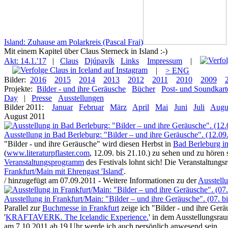
Island: Zuhause am Polarkreis (Pascal Frai)
Mit einem Kapitel über Claus Sterneck in Island :-)
Akt: 14.1.'17
|
Claus
Djúpavík
Links
Impressum
|
|
> ENG
Bilder:
2016
2015
2014
2013
2012
2011
2010
2009
Projekte:
Bilder - und ihre Geräusche
Bücher
Post- und Soundkart
Day
|
Presse
Ausstellungen
Bilder 2011:
Januar
Februar
März
April
Mai
Juni
Juli
Augu
August 2011
Ausstellung in Bad Berleburg: "Bilder – und ihre Geräusche". (12.09.
"Bilder - und ihre Geräusche" wird diesen Herbst in
Bad Berleburg im
(
www.literaturpflaster.com
, 12.09. bis 21.10.) zu sehen und zu hören
Veranstaltungsprogramm
des Festivals lohnt sich! Die Veranstaltungs
Frankfurt/Main mit Ehrengast 'Island'
.
/ hinzugefügt am 07.09.2011 - Weitere Informationen zu der
Ausstell
Ausstellung in Frankfurt/Main: "Bilder – und ihre Geräusche". (07. b
Parallel zur
Buchmesse in Frankfurt
zeige ich "Bilder - und ihre Ger
'
KRAFTAVERK. The Icelandic Experience.
' in dem Ausstellungsr
am 7.10.2011 ab 19 Uhr werde ich auch persönlich anwesend sein.