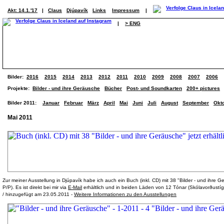
Akt: 14.1.'17
|
Claus
Djúpavík
Links
Impressum
|
|
> ENG
Bilder:
2016
2015
2014
2013
2012
2011
2010
2009
2008
2007
2006
Projekte:
Bilder - und ihre Geräusche
Bücher
Post- und Soundkarten
200+ pictures
Bilder 2011:
Januar
Februar
März
April
Mai
Juni
Juli
August
September
Okt
Mai 2011
Zur meiner Ausstellung in Djúpavík habe ich auch ein Buch (inkl. CD) mit 38 "Bilder - und ihre Ge
P/P). Es ist direkt bei mir via
E-Mail
erhältlich und in beiden Läden von 12 Tónar (Skólavorðust
/ hinzugefügt am 23.05.2011 -
Weitere Informationen zu den Ausstellungen