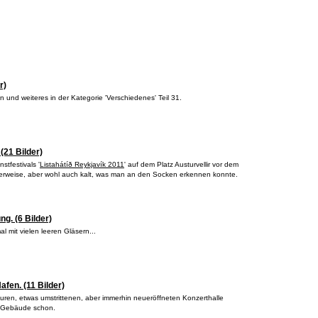
r)
n und weiteres in der Kategorie 'Verschiedenes' Teil 31.
(21 Bilder)
stfestivals '
Listahátíð Reykjavík 2011
' auf dem Platz Austurvellir vor dem
icherweise, aber wohl auch kalt, was man an den Socken erkennen konnte.
g. (6 Bilder)
l mit vielen leeren Gläsern...
fen. (11 Bilder)
 teuren, etwas umstrittenen, aber immerhin neueröffneten Konzerthalle
as Gebäude schon.