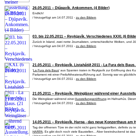
26.05.2011 – Djúpavík. Ankommen. (4 Bilder)
Endlich!
/ hinzugefügt am 14.07.2011 -
zu den Bildern
03. bis 22.05.2011 – Reykjavík. Verschiedenes XXXI. (6 Bilde
Zurück in Island, zwei nette Journalisten, unterschiedliche Wolken, und Jó
/ hinzugefügt am 04.07.2011 -
zu den Bildern
21.05.2011 – Reykjavík. Listahátið 2011 - La Fura dels Baus. 
'
La Fura dels Baus
' aus Spanien traten in Reykjavík zur Eröffnung des Kun
Parlament mit einer Freilufttheateraufführung auf. Sonnig war es glückl
/ hinzugefügt am 04.07.2011 -
zu den Bildern
21.05.2011 – Reykjavík. Weingläser während einer Ausstellun
Die Weingläser während einer
Ausstellungseröffnung
im Hafnarhús. Diesma
/ hinzugefügt am 04.07.2011 -
zu den Bildern
14.05.2011 – Reykjavík. Harpa - das neue Konzerthaus am Ha
Tag der offnenen Türe im der nicht nicht ganz fertiggstellten, definitv zu
HARPA
. Es gibt doch noch viele Baustellen... Aber beeindruckend ist d
/ hinzugefügt am 04.07.2011 -
zu den Bildern