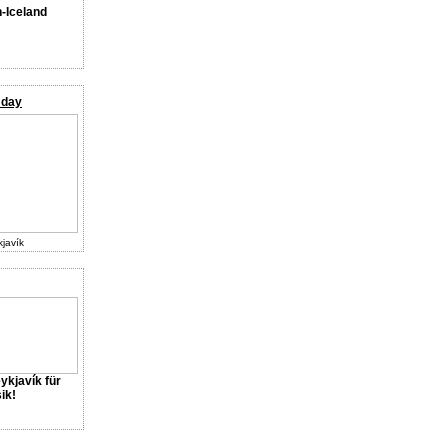
n-Iceland
 day
javík
ykjavík für
ik!