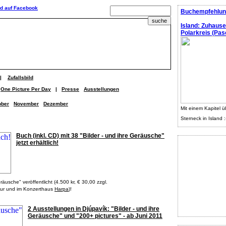
Buchempfehlun
Island: Zuhaus
Polarkreis (Pasc
|
Zufallsbild
One Picture Per Day
|
Presse
Ausstellungen
ober
November
Dezember
Mit einem Kapitel ü
Sterneck in Island :
Buch (inkl. CD) mit 38 "Bilder - und ihre Geräusche"
jetzt erhältlich!
räusche" veröffentlicht (4.500 kr, € 30,00 zzgl.
ígur und im Konzerthaus
Harpa
)!
2 Ausstellungen in Djúpavík: "Bilder - und ihre
Geräusche" und "200+ pictures" - ab Juni 2011