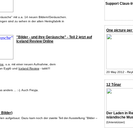
Support Claus-I
 Geräusche" mit u.a. 14 neuen Bildern/Geräuschen.
ngen sind zu sehen in der alten Heringfabrik in
One picture per
"Bilder - und ihre Geräusche" - Teil 2 jetzt auf
Iceland Review Online
ine
, u.a. mit einer neuen Aufnahme, dem
 an Eygló und
Iceland Review
- takk!!!
20 May 2012 - Reyk
12 Tónar
 anders ... :-). Auch Freyja.
 Bilder)
Der Laden in Re
isländische Mus
en aufgebaut. Dazu kam noch der zweite Teil der Ausstellung "Bilder –
(Unterstützer)