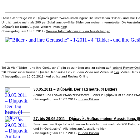
Dieses Jahr zeige ich in Djúpavík gleich zwei Ausstellungen: Die Installation "Bilder - und ihre
Und ich zeige mehr als 200 per Zufall ausgewählte Bilder von meiner Internetseite. Die Ausstellu
Djúpavík bis Ende August. Weitere Infos
hier
!
/ hinzugefügt am 16.05.2011 -
Weitere Informationen zu den Ausstellungen
Teil 2: Vier "Bilder - und ihre Geräusche" gibt es zu hören und zu sehen auf
Iceland Review Onl
"Blubbern" einer heissen Quelle! Der direkte Link zu dem Video auf Vimeo ist
hier
. Vielen Dank
/ hinzugefügt am 16.05.2011 -
Auf zu Iceland Review Online
30.05.2011 – Djúpavík. Der Tag heute. (4 Bilder)
Schnee und Svavar etwas zeitversetzt ... Aber in Djúpavík ist eh alles etwas
/ hinzugefügt am 15.07.2011 -
zu den Bildern
27. bis 29.05.2011 – Djúpavík. Aufbau meiner Ausstellung. (5
Zusammen mit Kaja habe ich meine Ausstellung mit mehr als 200 Fotografi
und ihr Geräusche". Alle Infos zur Ausstellung
hier
!
/ hinzugefügt am 15.07.2011 -
zu den Bildern