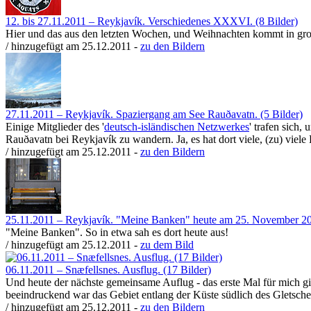
12. bis 27.11.2011 – Reykjavík. Verschiedenes XXXVI. (8 Bilder)
Hier und das aus den letzten Wochen, und Weihnachten kommt in gros
/ hinzugefügt am 25.12.2011 -
zu den Bildern
27.11.2011 – Reykjavík. Spaziergang am See Rauðavatn. (5 Bilder)
Einige Mitglieder des '
deutsch-isländischen Netzwerkes
' trafen sich,
Rauðavatn bei Reykjavík zu wandern. Ja, es hat dort viele, (zu) viel
/ hinzugefügt am 25.12.2011 -
zu den Bildern
25.11.2011 – Reykjavík. "Meine Banken" heute am 25. November 201
"Meine Banken". So in etwa sah es dort heute aus!
/ hinzugefügt am 25.12.2011 -
zu dem Bild
06.11.2011 – Snæfellsnes. Ausflug. (17 Bilder)
Und heute der nächste gemeinsame Auflug - das erste Mal für mich gi
beeindruckend war das Gebiet entlang der Küste südlich des Gletscher
/ hinzugefügt am 25.12.2011 -
zu den Bildern