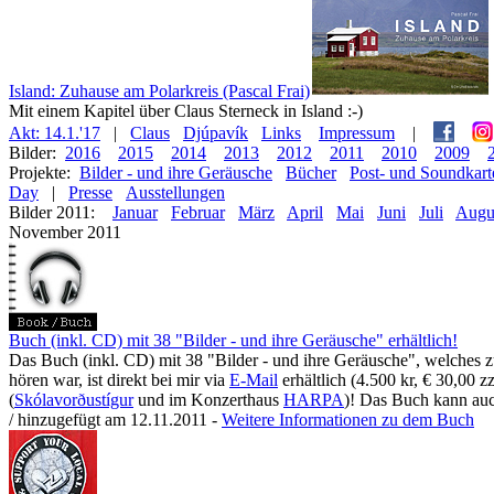
Island: Zuhause am Polarkreis (Pascal Frai)
Mit einem Kapitel über Claus Sterneck in Island :-)
Akt: 14.1.'17
|
Claus
Djúpavík
Links
Impressum
|
Bilder:
2016
2015
2014
2013
2012
2011
2010
2009
Projekte:
Bilder - und ihre Geräusche
Bücher
Post- und Soundkart
Day
|
Presse
Ausstellungen
Bilder 2011:
Januar
Februar
März
April
Mai
Juni
Juli
Augu
November 2011
Buch (inkl. CD) mit 38 "Bilder - und ihre Geräusche" erhältlich!
Das Buch (inkl. CD) mit 38 "Bilder - und ihre Geräusche", welches 
hören war, ist direkt bei mir via
E-Mail
erhältlich (4.500 kr, € 30,00 
(
Skólavorðustígur
und im Konzerthaus
HARPA
)! Das Buch kann au
/ hinzugefügt am 12.11.2011 -
Weitere Informationen zu dem Buch