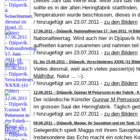
Dieses Jahr das vierte Mal: Mitte Juni das h
sollte es in der alten Heringfabrik stattfinden
Temperaturen wurde beschlossen, dieses in d
/ hinzugefügt am 23.07.2011 -
zu den Bildern
17.06.2011 – Djúpavík. Nationalfeiertag 17. Juni 2011. (4 Bild
Nationalfeiertag. Wird auch hier in Djúpavík hi
aufhielten kamen zusammen und nahmen teil
/ hinzugefügt am 23.07.2011 -
zu den Bildern
01. bis 15.06.2011 – Djúpavík. Verschiedenes XXXII. (11 Bilde
Vieles diesmal, weil auch vieles passiert(e) h
Málfriður
, Natur ... :-).
/ hinzugefügt am 22.07.2011 -
zu den Bildern
12.06.2011 – Djúpavík. Gunnar M Petursson in der Fabrik - Ku
Der isländische Künstler
Gunnar M Petrusso
im grossen Saal der Heringfabrik. Täglich geöff
/ hinzugefügt am 22.07.2011 -
zu den Bildern
08.06.2011 – Djúpavík. Magga, ihr Saxophon und ein Tank. (3
Gelegentlich spielt Magga mit ihrem Saxophon
Insbesondere das Echo macht ein solches Ko