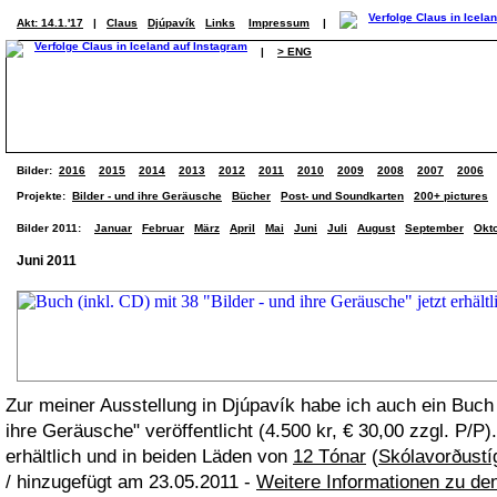
Akt: 14.1.'17
|
Claus
Djúpavík
Links
Impressum
|
|
> ENG
Bilder:
2016
2015
2014
2013
2012
2011
2010
2009
2008
2007
2006
Projekte:
Bilder - und ihre Geräusche
Bücher
Post- und Soundkarten
200+ pictures
Bilder 2011:
Januar
Februar
März
April
Mai
Juni
Juli
August
September
Okt
Juni 2011
Zur meiner Ausstellung in Djúpavík habe ich auch ein Buch (
ihre Geräusche" veröffentlicht (4.500 kr, € 30,00 zzgl. P/P).
erhältlich und in beiden Läden von
12 Tónar
(
Skólavorðustí
/ hinzugefügt am 23.05.2011 -
Weitere Informationen zu de