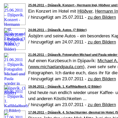
25.06.2011 – Djúpavík. Konzert - Hermann Ingi, Hlöðver und E
Ein Konzert im Hotel mit
Hlöðver
,
Hermann In
/ hinzugefügt am 25.07.2011 -
zu den Bildern
24.06.2011 – Djúpavík. Autos. (7 Bilder)
Ásbjörn und seine Autos - ein besonderes Kapi
/ hinzugefügt am 24.07.2011 -
zu den Bildern
21.06.2011 – Djúpavík. Fotografen Michael und Paula wieder i
Auf einen Kurzbesuch in Djúpavík:
Michael A
(
www.michaelandpaula.com
), zwei sehr sehr
Fotographen. Ich danke euch, dass ihr für di
/ hinzugefügt am 23.07.2011 -
zu den Bildern
19.06.2011 – Djúpavík. 1. Kaffihlaðborð. (2 Bilder)
Und heute nun endlich wieder unser Kaffee- 
und anderen Köstlichkeiten ...
/ hinzugefügt am 23.07.2011 -
zu den Bildern
17.06.2011 – Djúpavík. 4. Schachturnier, diesmal im Hotel. (5