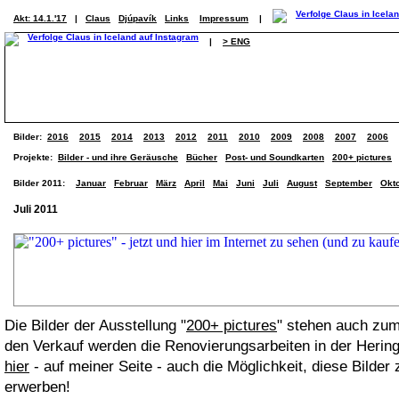
Akt: 14.1.'17
|
Claus
Djúpavík
Links
Impressum
|
|
> ENG
Bilder:
2016
2015
2014
2013
2012
2011
2010
2009
2008
2007
2006
Projekte:
Bilder - und ihre Geräusche
Bücher
Post- und Soundkarten
200+ pictures
Bilder 2011:
Januar
Februar
März
April
Mai
Juni
Juli
August
September
Okt
Juli 2011
Die Bilder der Ausstellung "
200+ pictures
" stehen auch zum
den Verkauf werden die Renovierungsarbeiten in der Heringf
hier
- auf meiner Seite - auch die Möglichkeit, diese Bilder
erwerben!