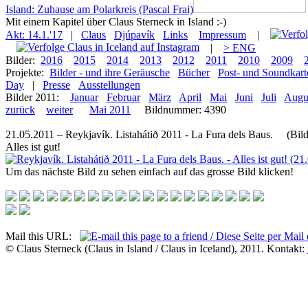
Island: Zuhause am Polarkreis (Pascal Frai)
Mit einem Kapitel über Claus Sterneck in Island :-)
Akt: 14.1.'17
|
Claus
Djúpavík
Links
Impressum
|
|
> ENG
Bilder:
2016
2015
2014
2013
2012
2011
2010
2009
Projekte:
Bilder - und ihre Geräusche
Bücher
Post- und Soundkart
Day
|
Presse
Ausstellungen
Bilder 2011:
Januar
Februar
März
April
Mai
Juni
Juli
Augu
zurück
weiter
Mai 2011
Bildnummer: 4390
21.05.2011 – Reykjavík. Listahátið 2011 - La Fura dels Baus. (Bild
Alles ist gut!
Um das nächste Bild zu sehen einfach auf das grosse Bild klicken!
Mail this URL:
© Claus Sterneck (Claus in Island / Claus in Iceland), 2011. Kontakt: