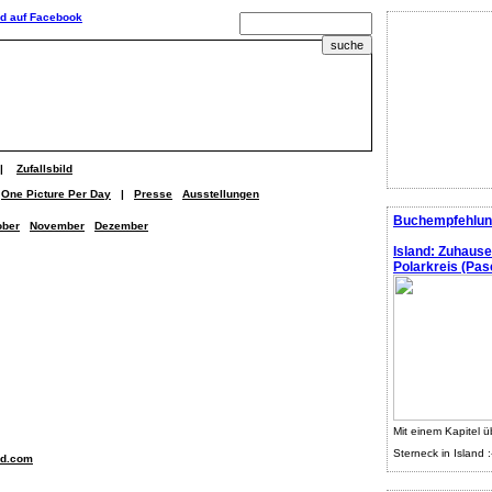
|
Zufallsbild
One Picture Per Day
|
Presse
Ausstellungen
Buchempfehlun
ober
November
Dezember
Island: Zuhaus
Polarkreis (Pasc
Mit einem Kapitel ü
Sterneck in Island :
nd.com