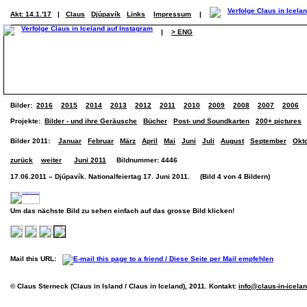
Akt: 14.1.'17
|
Claus
Djúpavík
Links
Impressum
|
|
> ENG
Bilder:
2016
2015
2014
2013
2012
2011
2010
2009
2008
2007
2006
Projekte:
Bilder - und ihre Geräusche
Bücher
Post- und Soundkarten
200+ pictures
Bilder 2011:
Januar
Februar
März
April
Mai
Juni
Juli
August
September
Okt
zurück
weiter
Juni 2011
Bildnummer: 4446
17.06.2011 – Djúpavík. Nationalfeiertag 17. Juni 2011. (Bild 4 von 4 Bildern)
Um das nächste Bild zu sehen einfach auf das grosse Bild klicken!
Mail this URL:
© Claus Sterneck (Claus in Island / Claus in Iceland), 2011. Kontakt:
info@claus-in-icela