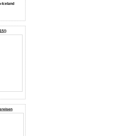
n-Iceland
15!)
sreisen