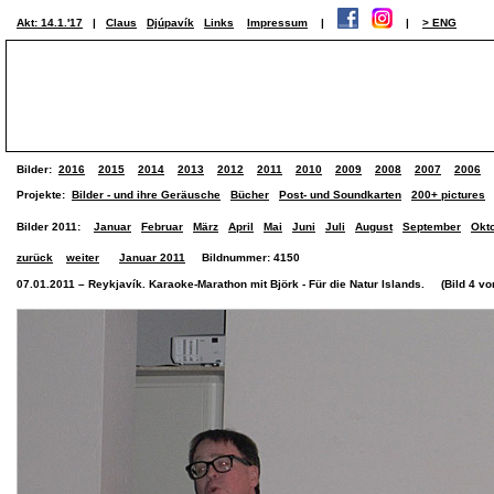
Akt: 14.1.'17
|
Claus
Djúpavík
Links
Impressum
|
|
> ENG
Bilder:
2016
2015
2014
2013
2012
2011
2010
2009
2008
2007
2006
Projekte:
Bilder - und ihre Geräusche
Bücher
Post- und Soundkarten
200+ pictures
Bilder 2011:
Januar
Februar
März
April
Mai
Juni
Juli
August
September
Okt
zurück
weiter
Januar 2011
Bildnummer: 4150
07.01.2011 – Reykjavík. Karaoke-Marathon mit Björk - Für die Natur Islands. (Bild 4 von