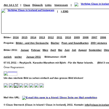
Akt: 14.1.'17
|
Claus
Djúpavík
Links
Impressum
|
|
> ENG
Bilder:
2016
2015
2014
2013
2012
2011
2010
2009
2008
2007
2006
Projekte:
Bilder - und ihre Geräusche
Bücher
Post- und Soundkarten
200+ pictures
Bilder 2011:
Januar
Februar
März
April
Mai
Juni
Juli
August
September
Okt
zurück
weiter
Januar 2011
Bildnummer: 4149
07.01.2011 – Reykjavík. Karaoke-Marathon mit Björk - Für die Natur Islands. (Bild 3 von
Ómar Ragnarsson.
Um das nächste Bild zu sehen einfach auf das grosse Bild klicken!
Mail this URL:
© Claus Sterneck (Claus in Island / Claus in Iceland), 2011. Kontakt:
info@claus-in-icela