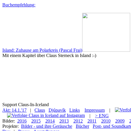
Buchempfehlung:
Island: Zuhause am Polarkreis (Pascal Frai)
Mit einem Kapitel über Claus Sterneck in Island :-)
Support Claus-In-Iceland
Akt: 14.1.'17
|
Claus
Djúpavík
Links
Impressum
|
|
> ENG
Bilder:
2016
2015
2014
2013
2012
2011
2010
2009
Projekte:
Bilder - und ihre Geräusche
Bücher
Post- und Soundkart