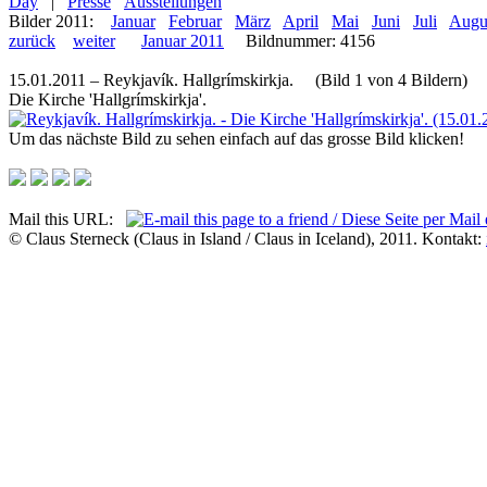
Day
|
Presse
Ausstellungen
Bilder 2011:
Januar
Februar
März
April
Mai
Juni
Juli
Augu
zurück
weiter
Januar 2011
Bildnummer: 4156
15.01.2011 – Reykjavík. Hallgrímskirkja. (Bild 1 von 4 Bildern)
Die Kirche 'Hallgrímskirkja'.
Um das nächste Bild zu sehen einfach auf das grosse Bild klicken!
Mail this URL:
© Claus Sterneck (Claus in Island / Claus in Iceland), 2011. Kontakt: