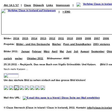
Akt: 14.1.'17
|
Claus
Djúpavík
Links
Impressum
|
|
> ENG
Bilder:
2016
2015
2014
2013
2012
2011
2010
2009
2008
2007
2006
Projekte:
Bilder - und ihre Geräusche
Bücher
Post- und Soundkarten
200+ pictures
Bilder 2011:
Januar
Februar
März
April
Mai
Juni
Juli
August
September
Okt
zurück
weiter
Oktober 2011
Bildnummer: 4680
25.10.2011 – Reykjavík. Das neue Buch von Vigdís Grímsdóttir. Und Katzen. (Bild 3 von
Noch mehr Katzen ...
Um das nächste Bild zu sehen einfach auf das grosse Bild klicken!
Mail this URL:
© Claus Sterneck (Claus in Island / Claus in Iceland), 2011. Kontakt:
info@claus-in-icela