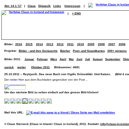
Akt: 14.1.'17
|
Claus
Djúpavík
Links
Impressum
|
|
> ENG
Bilder:
2016
2015
2014
2013
2012
2011
2010
2009
2008
2007
2006
Projekte:
Bilder - und ihre Geräusche
Bücher
Post- und Soundkarten
200+ pictures
Bilder 2011:
Januar
Februar
März
April
Mai
Juni
Juli
August
September
Okt
zurück
weiter
Oktober 2011
Bildnummer: 4681
25.10.2011 – Reykjavík. Das neue Buch von Vigdís Grímsdóttir. Und Katzen. (Bild 4 von
Der netter Herr aus dem Buchladen gegenüber von der Post ...
Um das nächste Bild zu sehen einfach auf das grosse Bild klicken!
Mail this URL:
© Claus Sterneck (Claus in Island / Claus in Iceland), 2011. Kontakt:
info@claus-in-icela